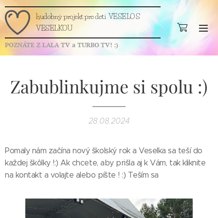
hudobný projekt pre deti VESELO S
VESELKOU
POZNÁTE Z
LALA TV a TURBO
TV!
:)
Zabublinkujme si spolu :)
28.08.2024
Pomaly nám začína nový školský rok a Veselka sa teší do
každej škôlky !:) Ak chcete, aby prišla aj k Vám, tak kliknite
na kontakt a volajte alebo píšte ! :) Teším sa