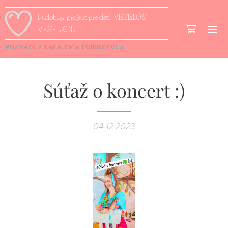
hudobný projekt pre deti VESELO S
VESELKOU
POZNÁTE Z
LALA TV a TURBO
TV!
:)
Súťaž o koncert :)
04.12.2023