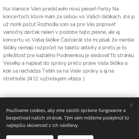
Na Vianoce Vám predstavím novú pieseň Farby Na
koncertoch, ktoré mám za sebou vo Vašich škôlkach, ste ju
už mohli počuť. Rozhodla som sa pre Vás pripraviť
vianočný darček nielen v podobe tejto piesne, ale aj
koncertu vo Vašej škôlke Častokrát ste mi písali, že menšie
škôlky nemajú rozpočet na takéto aktivity a preto je to
príležitosť pre každého Podmienkou je sledovať fb stránku
Veselky a napísať do správy prečo práve Vaša škôlka a
kde sa nachádza Teším sa na Vaše správy a aj na
stretnutie 24.12. vyžrebujem víťaza :)
Používame cookies, aby sme zaistili správne fungovanie a
Share
bezpečnosť našich stránok. Tým vám môžeme poskytnúť tú
najlepšiu skúsenosť z ich návštevy.